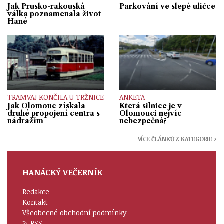
Jak Prusko-rakouská
Parkování ve slepé uličce
válka poznamenala život
Hané
TRAMVAJ KONČILA U TRŽNICE
ANKETA
Jak Olomouc získala
Která silnice je v
druhé propojení centra s
Olomouci nejvíc
nádražím
nebezpečná?
VÍCE ČLÁNKŮ Z KATEGORIE ›
HANÁCKÝ VEČERNÍK
Redakce
Kontakt
Všeobecné obchodní podmínky
RSS