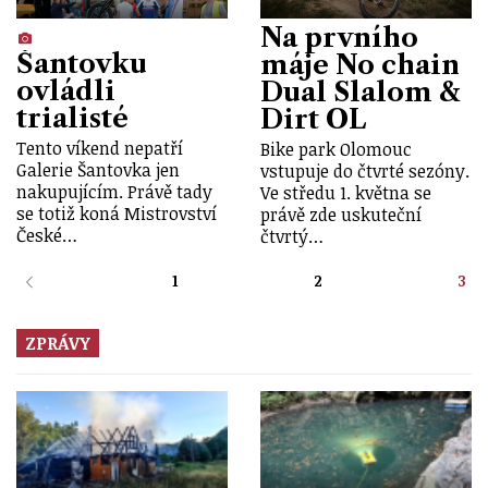
Na prvního
Šantovku
máje No chain
ovládli
Dual Slalom &
trialisté
Dirt OL
Tento víkend nepatří
Bike park Olomouc
Galerie Šantovka jen
vstupuje do čtvrté sezóny.
nakupujícím. Právě tady
Ve středu 1. května se
se totiž koná Mistrovství
právě zde uskuteční
České…
čtvrtý…
1
2
3
ZPRÁVY