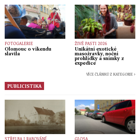
FOTOGALERIE
ŽIVÉ PASTI 2026
Olomouc o víkendu
Unikátní exotické
slavila
masožravky, noční
prohlídky a snímky z
expedice
VÍCE ČLÁNKŮ Z KATEGORIE ›
PUBLICISTIKA
STŘELBA I RABOVÁNÍ
GLOSA