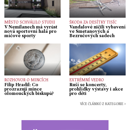
MĚSTO SCHVÁLILO STUDII
ŠKODA ZA DESÍTKY TISÍC
V Nemilanech má vyrůst
Vandalové ničili vybavení
nová sportovní hala pro
ve Smetanových a
míčové sporty
Bezručových sadech
ROZHOVOR O MINCÍCH
EXTRÉMNÍ VEDRO
Filip Hradil: Co
Ruší se koncerty,
prozrazují mince
prohlídky výstavy i akce
olomouckých biskupů?
pro děti
VÍCE ČLÁNKŮ Z KATEGORIE ›