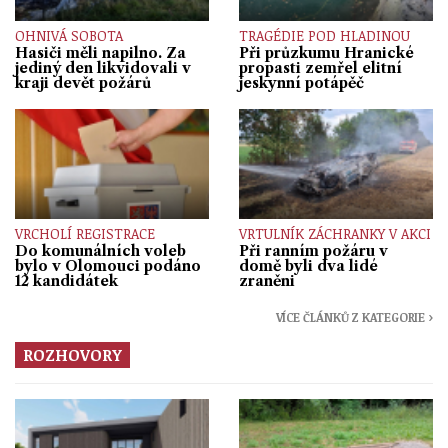
OHNIVÁ SOBOTA
TRAGÉDIE POD HLADINOU
Hasiči měli napilno. Za
Při průzkumu Hranické
jediný den likvidovali v
propasti zemřel elitní
kraji devět požárů
jeskynní potápěč
VRCHOLÍ REGISTRACE
VRTULNÍK ZÁCHRANKY V AKCI
Do komunálních voleb
Při ranním požáru v
bylo v Olomouci podáno
domě byli dva lidé
12 kandidátek
zraněni
VÍCE ČLÁNKŮ Z KATEGORIE ›
ROZHOVORY