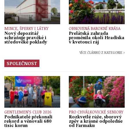
MINCE, ŠPERKY I LÁTKY
OBNOVENÁ BAROKNÍ KRÁSA
Nový depozitář
Prelátská zahrada
schraňuje pravěké i
proměnila okolí Hradiska
středověké poklady
v kvetoucí ráj
VÍCE ČLÁNKŮ Z KATEGORIE ›
SPOLEČNOST
GENTLEMEN’S CLUB 2026
PRO CHVÁLKOVICKÉ SENIORY
Podnikatelé překonali
Rozkvetlé růže, sborový
rekord a věnovali 680
zpěv a krásné odpoledne
tisíc korun
od Farmaku