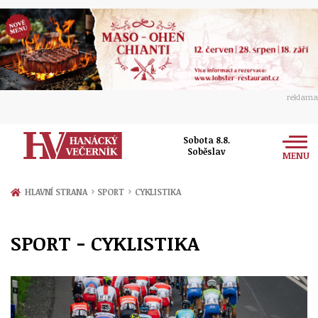
reklama
Sobota 8.8.
Soběslav
MENU
Zprávy
›
›
HLAVNÍ STRANA
SPORT
CYKLISTIKA
Rozhovory
Olomouc
SPORT - CYKLISTIKA
Kultura
Politika
Prostějov
Společnost
Hudba
Ekonomika
Přerov
Sport
Ženy