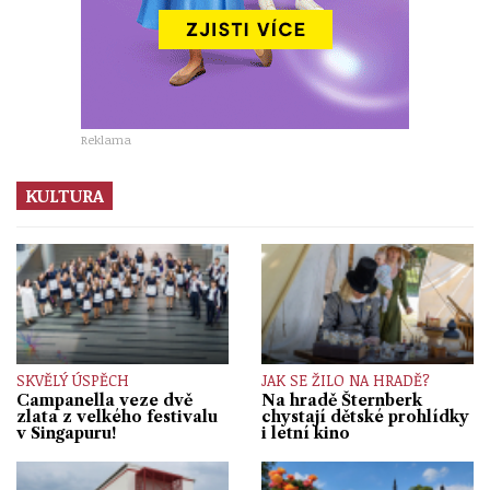
Reklama
KULTURA
SKVĚLÝ ÚSPĚCH
JAK SE ŽILO NA HRADĚ?
Campanella veze dvě
Na hradě Šternberk
zlata z velkého festivalu
chystají dětské prohlídky
v Singapuru!
i letní kino