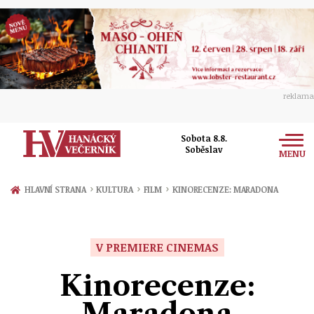
reklama
Sobota 8.8.
Soběslav
MENU
Zprávy
›
›
›
HLAVNÍ STRANA
KULTURA
FILM
KINORECENZE: MARADONA
Rozhovory
Olomouc
Kultura
V PREMIERE CINEMAS
Politika
Prostějov
Společnost
Kinorecenze:
Hudba
Ekonomika
Přerov
Sport
Maradona
Ženy