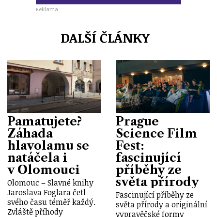
Reklama
DALŠÍ ČLÁNKY
Pamatujete?
Prague
Záhada
Science Film
hlavolamu se
Fest:
natáčela i
fascinující
v Olomouci
příběhy ze
světa přírody
Olomouc – Slavné knihy
Jaroslava Foglara četl
Fascinující příběhy ze
svého času téměř každý.
světa přírody a originální
Zvláště příhody
vypravěčské formy