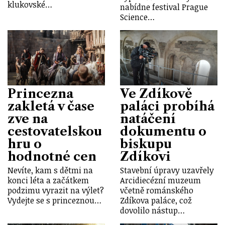
klukovské…
nabídne festival Prague
Science…
Princezna
Ve Zdíkově
zakletá v čase
paláci probíhá
zve na
natáčení
cestovatelskou
dokumentu o
hru o
biskupu
hodnotné cen
Zdíkovi
Nevíte, kam s dětmi na
Stavební úpravy uzavřely
konci léta a začátkem
Arcidiecézní muzeum
podzimu vyrazit na výlet?
včetně románského
Vydejte se s princeznou…
Zdíkova paláce, což
dovolilo nástup…