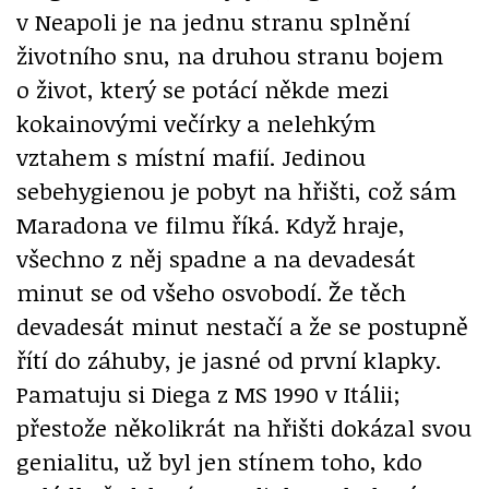
v Neapoli je na jednu stranu splnění
životního snu, na druhou stranu bojem
o život, který se potácí někde mezi
kokainovými večírky a nelehkým
vztahem s místní mafií. Jedinou
sebehygienou je pobyt na hřišti, což sám
Maradona ve filmu říká. Když hraje,
všechno z něj spadne a na devadesát
minut se od všeho osvobodí. Že těch
devadesát minut nestačí a že se postupně
řítí do záhuby, je jasné od první klapky.
Pamatuju si Diega z MS 1990 v Itálii;
přestože několikrát na hřišti dokázal svou
genialitu, už byl jen stínem toho, kdo