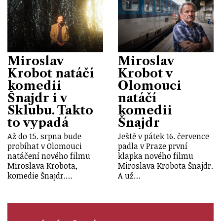
Miroslav
Miroslav
Krobot natáčí
Krobot v
komedii
Olomouci
Šnajdr i v
natáčí
Sklubu. Takto
komedii
to vypadá
Šnajdr
Až do 15. srpna bude
Ještě v pátek 16. července
probíhat v Olomouci
padla v Praze první
natáčení nového filmu
klapka nového filmu
Miroslava Krobota,
Miroslava Krobota Šnajdr.
komedie Šnajdr.…
A už…