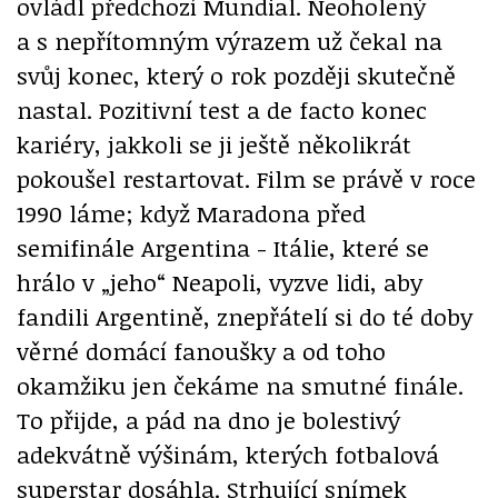
ovládl předchozí Mundial. Neoholený
a s nepřítomným výrazem už čekal na
svůj konec, který o rok později skutečně
nastal. Pozitivní test a de facto konec
kariéry, jakkoli se ji ještě několikrát
pokoušel restartovat. Film se právě v roce
1990 láme; když Maradona před
semifinále Argentina - Itálie, které se
hrálo v „jeho“ Neapoli, vyzve lidi, aby
fandili Argentině, znepřátelí si do té doby
věrné domácí fanoušky a od toho
okamžiku jen čekáme na smutné finále.
To přijde, a pád na dno je bolestivý
adekvátně výšinám, kterých fotbalová
superstar dosáhla. Strhující snímek