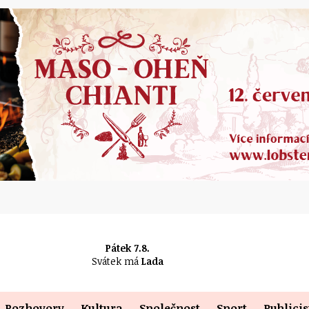
Pátek 7.8.
Svátek má
Lada
Rozhovory
Kultura
Společnost
Sport
Publicis