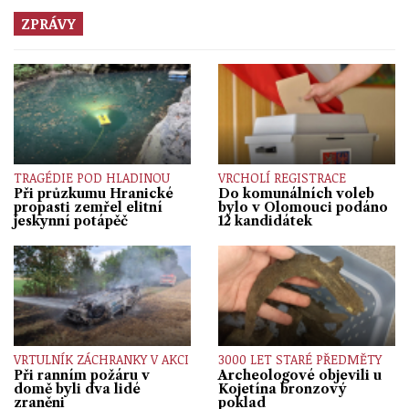
ZPRÁVY
TRAGÉDIE POD HLADINOU
VRCHOLÍ REGISTRACE
Při průzkumu Hranické
Do komunálních voleb
propasti zemřel elitní
bylo v Olomouci podáno
jeskynní potápěč
12 kandidátek
VRTULNÍK ZÁCHRANKY V AKCI
3000 LET STARÉ PŘEDMĚTY
Při ranním požáru v
Archeologové objevili u
domě byli dva lidé
Kojetína bronzový
zraněni
poklad