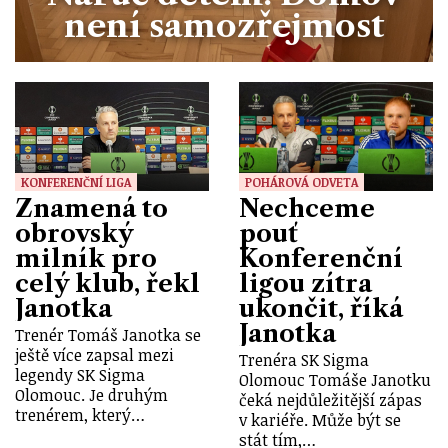
není samozřejmost
KONFERENČNÍ LIGA
POHÁROVÁ ODVETA
Znamená to
Nechceme
obrovský
pouť
milník pro
Konferenční
celý klub, řekl
ligou zítra
Janotka
ukončit, říká
Janotka
Trenér Tomáš Janotka se
ještě více zapsal mezi
Trenéra SK Sigma
legendy SK Sigma
Olomouc Tomáše Janotku
Olomouc. Je druhým
čeká nejdůležitější zápas
trenérem, který…
v kariéře. Může být se
stát tím,…