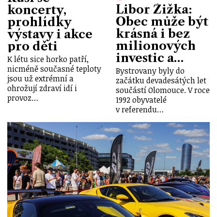
Libor Žižka:
koncerty,
Obec může být
prohlídky
krásná i bez
výstavy i akce
milionových
pro děti
investic a…
K létu sice horko patří,
nicméně současné teploty
Bystrovany byly do
jsou už extrémní a
začátku devadesátých let
ohrožují zdraví idí i
součástí Olomouce. V roce
provoz…
1992 obyvatelé
v referendu…