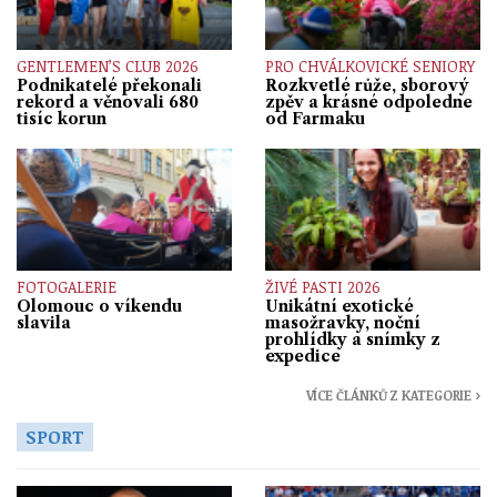
GENTLEMEN’S CLUB 2026
PRO CHVÁLKOVICKÉ SENIORY
Podnikatelé překonali
Rozkvetlé růže, sborový
rekord a věnovali 680
zpěv a krásné odpoledne
tisíc korun
od Farmaku
FOTOGALERIE
ŽIVÉ PASTI 2026
Olomouc o víkendu
Unikátní exotické
slavila
masožravky, noční
prohlídky a snímky z
expedice
VÍCE ČLÁNKŮ Z KATEGORIE ›
SPORT