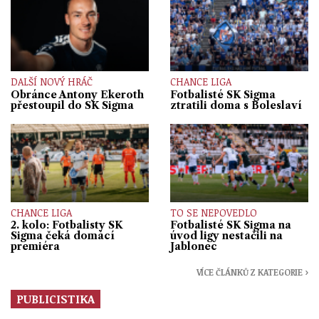
DALŠÍ NOVÝ HRÁČ
CHANCE LIGA
Obránce Antony Ekeroth
Fotbalisté SK Sigma
přestoupil do SK Sigma
ztratili doma s Boleslaví
CHANCE LIGA
TO SE NEPOVEDLO
2. kolo: Fotbalisty SK
Fotbalisté SK Sigma na
Sigma čeká domácí
úvod ligy nestačili na
premiéra
Jablonec
VÍCE ČLÁNKŮ Z KATEGORIE ›
PUBLICISTIKA