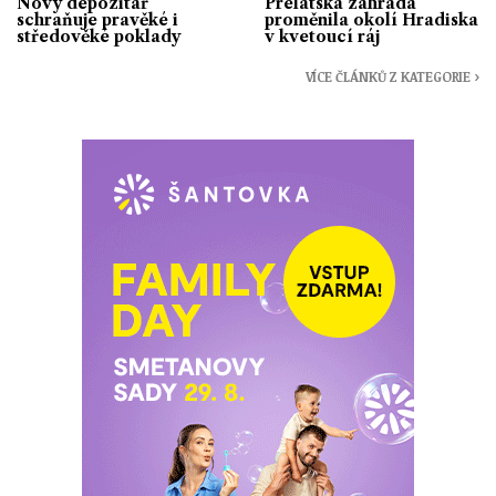
Nový depozitář
Prelátská zahrada
schraňuje pravěké i
proměnila okolí Hradiska
středověké poklady
v kvetoucí ráj
VÍCE ČLÁNKŮ Z KATEGORIE ›