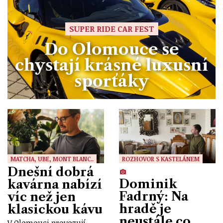
SUPER RIDE CAR FEST
Do Olomouce se
chystají krásné luxusní
sporťáky
MATCHA, UBE, MONT BLANC..
ROZHOVOR S KASTELÁNEM
Dnešní dobrá
Dominik
kavárna nabízí
Fadrný: Na
víc než jen
hradě je
klasickou kávu
neustále co
V Olomouci provozují