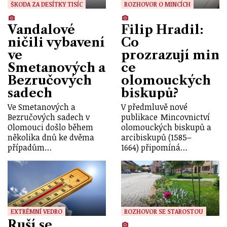
ŠKODA ZA DESÍTKY TISÍC
ROZHOVOR O MINCÍCH
Vandalové
Filip Hradil:
ničili vybavení
Co
ve
prozrazují min
Smetanových a
ce
Bezručových
olomouckých
sadech
biskupů?
Ve Smetanových a
V předmluvě nové
Bezručových sadech v
publikace Mincovnictví
Olomouci došlo během
olomouckých biskupů a
několika dnů ke dvěma
arcibiskupů (1585–
případům…
1664) připomíná…
EXTRÉMNÍ VEDRO
ROZHOVOR SE STAROSTOU
Ruší se