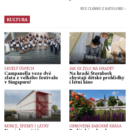
VÍCE ČLÁNKŮ Z KATEGORIE ›
KULTURA
SKVĚLÝ ÚSPĚCH
JAK SE ŽILO NA HRADĚ?
Campanella veze dvě
Na hradě Šternberk
zlata z velkého festivalu
chystají dětské prohlídky
v Singapuru!
i letní kino
MINCE, ŠPERKY I LÁTKY
OBNOVENÁ BAROKNÍ KRÁSA