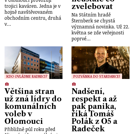
zvelebovat
trojici kaváren. Jedna je v
hojně navštěvovaném
Na Státním hradě
obchodním centru, druhá
Šternberk se chystá
v…
významná novinka. Už 22.
května se zde veřejnosti
poprvé…
KDO OVLÁDNE RADNICI?
POZVÁNKA DO STARDANCE!
Většina stran
Nadšení,
už zná lídry do
respekt a až
komunálních
pak panika,
voleb v
říká Tomáš
Olomouci
Polák z O5 a
Radeček
Přibližně půl roku před