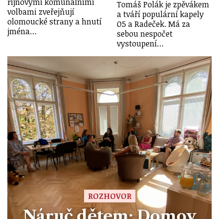
říjnovými komunálními
Tomáš Polák je zpěvákem
volbami zveřejňují
a tváří populární kapely
olomoucké strany a hnutí
O5 a Radeček. Má za
jména…
sebou nespočet
vystoupení…
ROZHOVOR
Náruč dětem: Domov