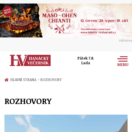
reklama
Pátek 7.8.
Lada
MENU
Zprávy
›
HLAVNÍ STRANA
ROZHOVORY
Rozhovory
Olomouc
ROZHOVORY
Kultura
Politika
Prostějov
Společnost
Hudba
Ekonomika
Přerov
Sport
Ženy