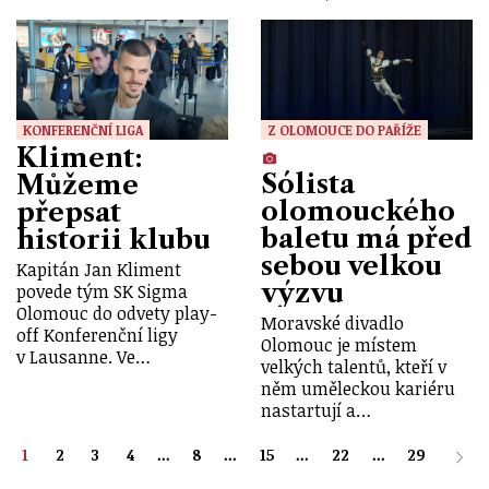
KONFERENČNÍ LIGA
Z OLOMOUCE DO PAŘÍŽE
Kliment:
Sólista
Můžeme
olomouckého
přepsat
baletu má před
historii klubu
sebou velkou
Kapitán Jan Kliment
výzvu
povede tým SK Sigma
Olomouc do odvety play-
Moravské divadlo
off Konferenční ligy
Olomouc je místem
v Lausanne. Ve…
velkých talentů, kteří v
něm uměleckou kariéru
nastartují a…
1
2
3
4
...
8
...
15
...
22
...
29