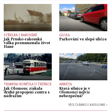
STŘELBA I RABOVÁNÍ
GLOSA
Jak Prusko-rakouská
Parkování ve slepé uličce
válka poznamenala život
Hané
TRAMVAJ KONČILA U TRŽNICE
ANKETA
Jak Olomouc získala
Která silnice je v
druhé propojení centra s
Olomouci nejvíc
nádražím
nebezpečná?
VÍCE ČLÁNKŮ Z KATEGORIE ›