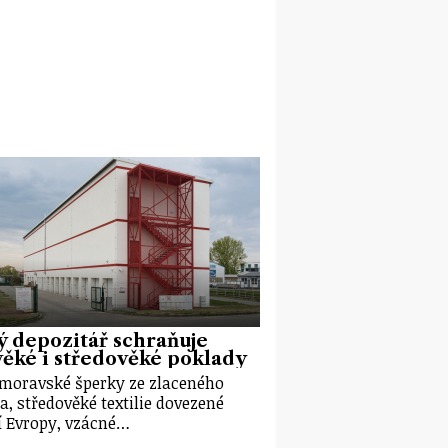
 depozitář schraňuje
ěké i středověké poklady
moravské šperky ze zlaceného
ra, středověké textilie dovezené
ní Evropy, vzácné…