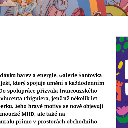
ávku barev a energie. Galerie Šantovka
rojekt, který spojuje umění s každodenním
Do spolupráce přizvala francouzského
 Vincenta Chigniera, jenž už několik let
nberku. Jeho hravé motivy se nově objevují
omoucké MHD, ale také na
uralu přímo v prostorách obchodního