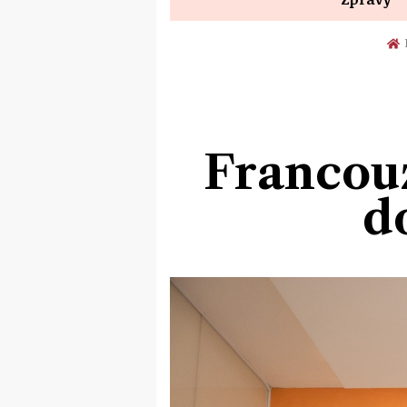
Francouz
d