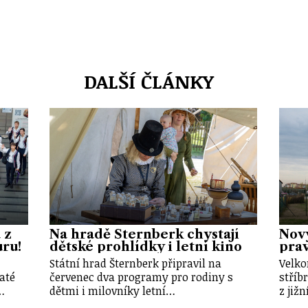
DALŠÍ ČLÁNKY
 z
Na hradě Šternberk chystají
Nový
uru!
dětské prohlídky i letní kino
prav
Státní hrad Šternberk připravil na
Velko
até
červenec dva programy pro rodiny s
stříb
…
dětmi i milovníky letní…
z již