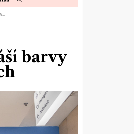
NA…
ší barvy
ch