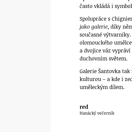
často vkládá i symbo
Spolupráce s Chigni
jako galerie
, díky ně
současné výtvarníky.
olomouckého umělce 
a dvojice váz vypráv
duchovním světem.
Galerie Šantovka tak
kulturou – a kde i z
uměleckým dílem.
red
Hanácký večerník