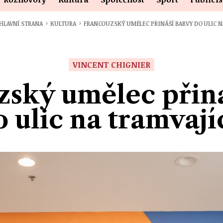
›
›
HLAVNÍ STRANA
KULTURA
FRANCOUZSKÝ UMĚLEC PŘINÁŠÍ BARVY DO ULIC 
VINCENT CHIGNIER
ský umělec přiná
o ulic na tramvají