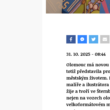
31. 10. 2025 - 08:44
Olomouc má novou d
totiž představila p
městským životem. 
malíře a ilustrátora
žije a tvoří ve Šter
nejen na vozech ol
velkoformátovém m