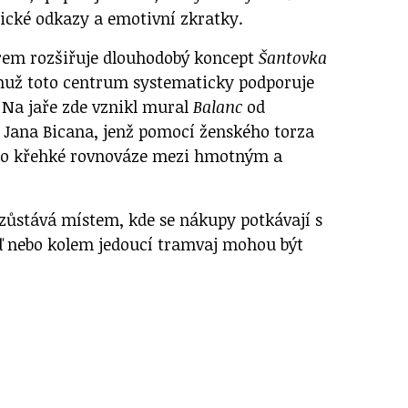
lické odkazy a emotivní zkratky.
erem rozšiřuje dlouhodobý koncept
Šantovka
muž toto centrum systematicky podporuje
 Na jaře zde vznikl mural
Balanc
od
Jana Bicana, jenž pomocí ženského torza
í o křehké rovnováze mezi hmotným a
 zůstává místem, kde se nákupy potkávají s
eď nebo kolem jedoucí tramvaj mohou být