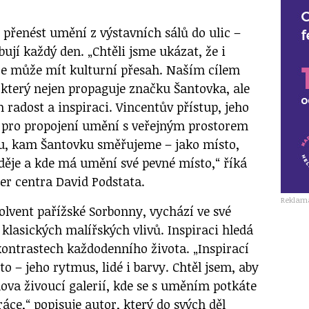
m přenést umění z výstavních sálů do ulic –
bují každý den. „Chtěli jsme ukázat, že i
 může mít kulturní přesah. Naším cílem
, který nejen propaguje značku Šantovka, ale
 radost a inspiraci. Vincentův přístup, jeho
sl pro propojení umění s veřejným prostorem
u, kam Šantovku směřujeme – jako místo,
 děje a kde má umění své pevné místo,“ říká
r centra David Podstata.
Reklam
olvent pařížské Sorbonny, vychází ve své
 klasických malířských vlivů. Inspiraci hledá
ontrastech každodenního života. „Inspirací
 – jeho rytmus, lidé i barvy. Chtěl jsem, aby
lova živoucí galerií, kde se s uměním potkáte
ráce,“ popisuje autor, který do svých děl