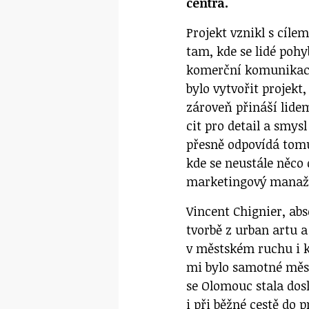
centra.
Projekt vznikl s cíle
tam, kde se lidé pohy
komerční komunikace
bylo vytvořit projekt
zároveň přináší lidem
cit pro detail a smy
přesně odpovídá tom
kde se neustále něco
marketingový manaže
Vincent Chignier, abs
tvorbě z urban artu a
v městském ruchu i k
mi bylo samotné město
se Olomouc stala dos
i při běžné cestě do p