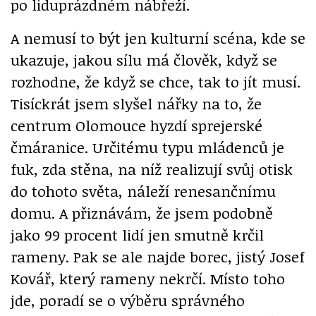
po liduprázdném nábřeží.
A nemusí to být jen kulturní scéna, kde se
ukazuje, jakou sílu má člověk, když se
rozhodne, že když se chce, tak to jít musí.
Tisíckrát jsem slyšel nářky na to, že
centrum Olomouce hyzdí sprejerské
čmáranice. Určitému typu mládenců je
fuk, zda stěna, na níž realizují svůj otisk
do tohoto světa, náleží renesančnímu
domu. A přiznávám, že jsem podobně
jako 99 procent lidí jen smutně krčil
rameny. Pak se ale najde borec, jistý Josef
Kovář, který rameny nekrčí. Místo toho
jde, poradí se o výběru správného