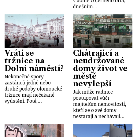
v domě U Černého orla,
dnešním…
Vrátí se
Chátrající a
tržnice na
neudržované
Dolní náměstí?
domy život ve
městě
Nekonečné spory
nevylepší
zastánců jedné nebo
druhé podoby olomoucké
Jak může radnice
tržnice mají nečekané
postupovat vůči
vyústění. Poté,…
majitelům nemovitostí,
kteří se o své domy
nestarají a nechávají…