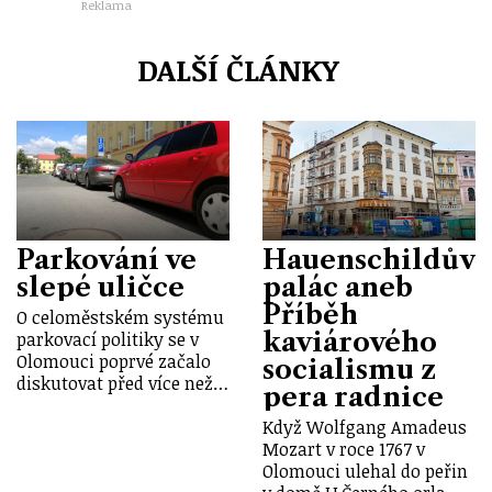
Reklama
DALŠÍ ČLÁNKY
Parkování ve
Hauenschildův
slepé uličce
palác aneb
Příběh
O celoměstském systému
kaviárového
parkovací politiky se v
Olomouci poprvé začalo
socialismu z
diskutovat před více než…
pera radnice
Když Wolfgang Amadeus
Mozart v roce 1767 v
Olomouci ulehal do peřin