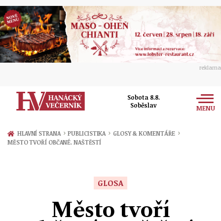
reklama
Sobota 8.8.
Soběslav
MENU
Zprávy
›
›
›
HLAVNÍ STRANA
PUBLICISTIKA
GLOSY & KOMENTÁŘE
MĚSTO TVOŘÍ OBČANÉ. NAŠTĚSTÍ
Rozhovory
Olomouc
Kultura
Politika
Prostějov
GLOSA
Společnost
Hudba
Ekonomika
Město tvoří
Přerov
Sport
Ženy