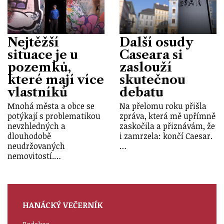
Nejtěžší
Další osudy
situace je u
Caseara si
pozemků,
zaslouží
které mají více
skutečnou
vlastníků
debatu
Mnohá města a obce se
Na přelomu roku přišla
potýkají s problematikou
zpráva, která mě upřímně
nevzhledných a
zaskočila a přiznávám, že
dlouhodobě
i zamrzela: končí Caesar.
neudržovaných
…
nemovitostí.…
HANÁCKÝ VEČERNÍK