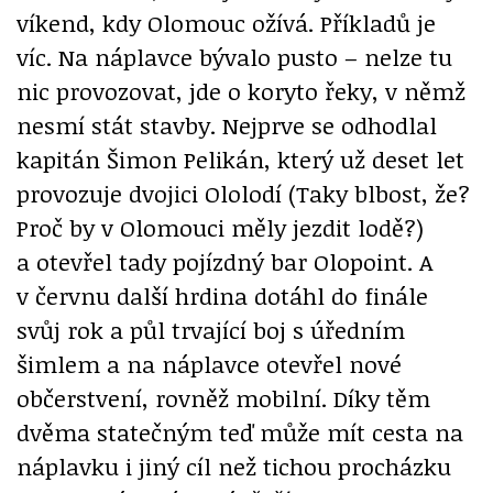
víkend, kdy Olomouc ožívá. Příkladů je
víc. Na náplavce bývalo pusto – nelze tu
nic provozovat, jde o koryto řeky, v němž
nesmí stát stavby. Nejprve se odhodlal
kapitán Šimon Pelikán, který už deset let
provozuje dvojici Ololodí (Taky blbost, že?
Proč by v Olomouci měly jezdit lodě?)
a otevřel tady pojízdný bar Olopoint. A
v červnu další hrdina dotáhl do finále
svůj rok a půl trvající boj s úředním
šimlem a na náplavce otevřel nové
občerstvení, rovněž mobilní. Díky těm
dvěma statečným teď může mít cesta na
náplavku i jiný cíl než tichou procházku