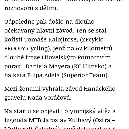
rozhovorů s dětmi.
Odpoledne pak došlo na dlouho
očekávaný hlavní závod. Ten se stal
kořistí Tomáše Kalojírose, (ZPcyklo
PROOFY Cycling), jenž na 62 kilometrů
dlouhé trase Litovelským Pomoravím
porazil Daniela Mayera (KC Hlinsko) a
bajkera Filipa Adela (Superior Team).
Mezi ženami vyhrála závod Hanáckého
gravelu Naďa Voráčová.
Na startu se objevil i olympijský vítěz a
legenda MTB Jaroslav Kulhavý (Ostra –
Multicraft Čeladná), jenž dokončil na 4.