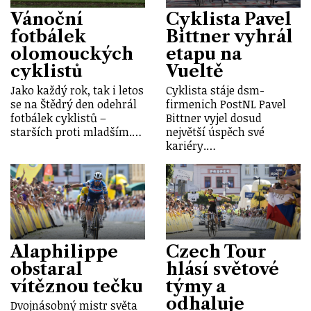
Vánoční
Cyklista Pavel
fotbálek
Bittner vyhrál
olomouckých
etapu na
cyklistů
Vueltě
Jako každý rok, tak i letos
Cyklista stáje dsm-
se na Štědrý den odehrál
firmenich PostNL Pavel
fotbálek cyklistů –
Bittner vyjel dosud
starších proti mladším.…
největší úspěch své
kariéry.…
Alaphilippe
Czech Tour
obstaral
hlásí světové
vítěznou tečku
týmy a
odhaluje
Dvojnásobný mistr světa