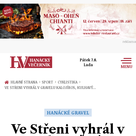
reklama
Pátek 7.8.
Lada
MENU
Zprávy
›
›
›
HLAVNÍ STRANA
SPORT
CYKLISTIKA
VE STŘENI VYHRÁL V GRAVELU KALOJÍROS, KULHAVÝ…
Rozhovory
Olomouc
Kultura
Politika
Prostějov
HANÁCKÉ GRAVEL
Společnost
Hudba
Ekonomika
Ve Střeni vyhrál v
Přerov
Sport
Ženy