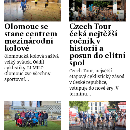
Olomouc se
Czech Tour
stane centrem
čeká nejtěžší
mezinárodní
ročník v
kolové
historii a
posun do elitní
Olomoucká kolová zažívá
spol
velký svátek. Oddíl
cyklistiky TJ MILO
Czech Tour, největší
Olomouc zve všechny
etapový cyklistický závod
sportovní…
v České republice,
vstupuje do nové éry. V
termínu…