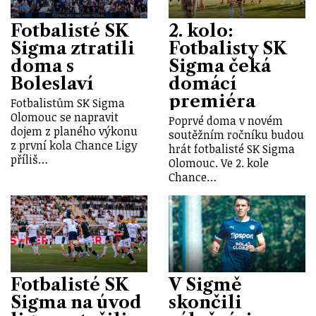
Fotbalisté SK
2. kolo:
Sigma ztratili
Fotbalisty SK
doma s
Sigma čeká
Boleslaví
domácí
premiéra
Fotbalistům SK Sigma
Olomouc se napravit
Poprvé doma v novém
dojem z planého výkonu
soutěžním ročníku budou
z první kola Chance Ligy
hrát fotbalisté SK Sigma
příliš…
Olomouc. Ve 2. kole
Chance…
Fotbalisté SK
V Sigmě
Sigma na úvod
skončili