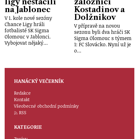
ligy nestačili
záložníci
na Jablonec
Kostadinov a
Dolžnikov
V 1. kole nové sezóny
Chance Ligy hráli
V přípravě na novou
fotbalisté SK Sigma
sezonu byli dva hráči SK
Olomouc v Jablonci.
Sigma Olomouc s týmem
Vybojovat nějaký…
1: FC Slovácko. Nyní už je
o…
HANÁCKÝ VEČERNÍK
Redakce
Kontakt
Všeobecné obchodní podmínky
RSS
KATEGORIE
Zprávy