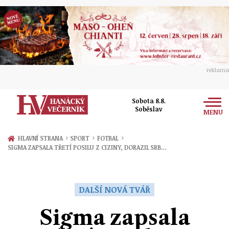
reklama
Sobota 8.8.
Soběslav
MENU
Zprávy
›
›
›
HLAVNÍ STRANA
SPORT
FOTBAL
SIGMA ZAPSALA TŘETÍ POSILU Z CIZINY, DORAZIL SRB…
Rozhovory
Olomouc
Kultura
Politika
Prostějov
DALŠÍ NOVÁ TVÁŘ
Společnost
Hudba
Ekonomika
Sigma zapsala
Přerov
Sport
Ženy