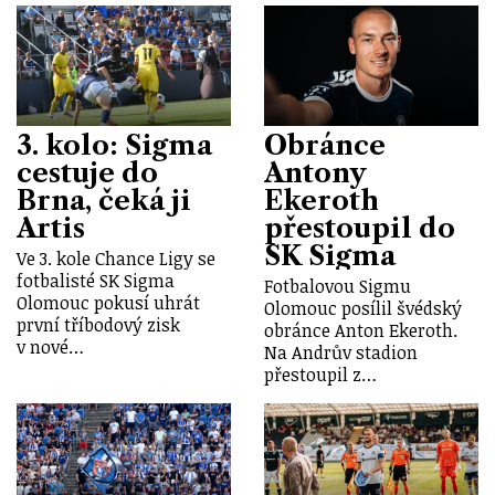
3. kolo: Sigma
Obránce
cestuje do
Antony
Brna, čeká ji
Ekeroth
Artis
přestoupil do
SK Sigma
Ve 3. kole Chance Ligy se
fotbalisté SK Sigma
Fotbalovou Sigmu
Olomouc pokusí uhrát
Olomouc posílil švédský
první tříbodový zisk
obránce Anton Ekeroth.
v nové…
Na Andrův stadion
přestoupil z…