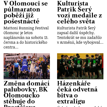
V Olomouci se
Kulturista
půlmaraton
Patrik Šerý
poběží již
vozí medaile z
pošestnácté
celého světa
Mattoni Running Festival
Kulturista Patrik Šerý
Olomouc je letos
zapsal další úspěchy.
naplánován na sobotu 13.
Tentokrát se mu zadařilo
června a do historického
v Arménii, kde vybojoval…
centra…
Změna domácí
Házenkáře
palubovky, BK
čeká odvetná
Olomoucko
bitva o
stěhuje do
extraligu