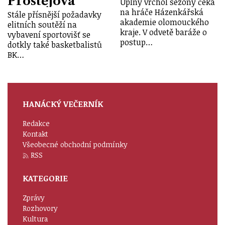
Prostějova
Úplný vrchol sezony čeká
na hráče Házenkářská
Stále přísnější požadavky
akademie olomouckého
elitních soutěží na
kraje. V odvetě baráže o
vybavení sportovišť se
postup…
dotkly také basketbalistů
BK…
HANÁCKÝ VEČERNÍK
Redakce
Kontakt
Všeobecné obchodní podmínky
RSS
KATEGORIE
Zprávy
Rozhovory
Kultura