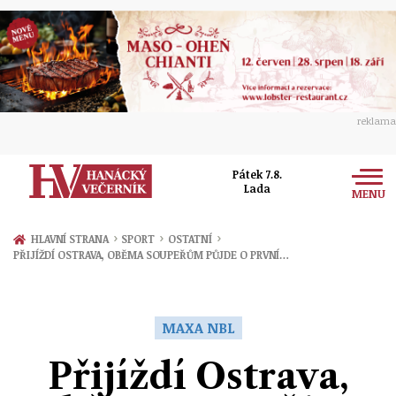
reklama
Pátek 7.8.
Lada
MENU
Zprávy
›
›
›
HLAVNÍ STRANA
SPORT
OSTATNÍ
PŘIJÍŽDÍ OSTRAVA, OBĚMA SOUPEŘŮM PŮJDE O PRVNÍ…
Rozhovory
Olomouc
Kultura
Politika
Prostějov
MAXA NBL
Společnost
Hudba
Ekonomika
Přijíždí Ostrava,
Přerov
Sport
Ženy