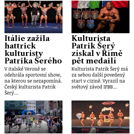
Itálie zažila
Kulturista
hattrick
Patrik Šerý
kulturisty
získal v Římě
Patrika Šerého
pět medailí
V italské Veroně se
Kulturista Patrik Šerý má
odehrála sportovní show,
za sebou další povedený
na kterou se nezapomíná.
start v cizině. Vyrazil na
Český kulturista Patrik
světový závod IFBB…
Šerý…