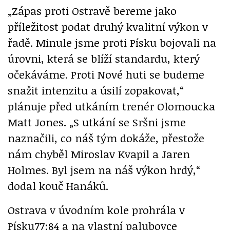
„Zápas proti Ostravě bereme jako
příležitost podat druhý kvalitní výkon v
řadě. Minule jsme proti Písku bojovali na
úrovni, která se blíží standardu, který
očekáváme. Proti Nové huti se budeme
snažit intenzitu a úsilí zopakovat,“
plánuje před utkáním trenér Olomoucka
Matt Jones. „S utkání se Sršni jsme
naznačili, co náš tým dokáže, přestože
nám chyběl Miroslav Kvapil a Jaren
Holmes. Byl jsem na náš výkon hrdý,“
dodal kouč Hanáků.
Ostrava v úvodním kole prohrála v
Písku77:84 a na vlastní palubovce