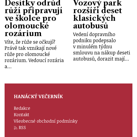
Desítky odrůd
Vozový park
růží připravují
rozšíří deset
ve školce pro
klasických
olomoucké
autobusů
rozárium
Vedení dopravního
podniku podepsalo
Víte, že růže se očkují?
v minulém týdnu
Právě tak vznikají nové
smlouvu na nákup deseti
růže pro olomoucké
autobusů, dorazit mají…
rozárium. Vedoucí rozária
a…
HANÁCKÝ VEČERNÍK
Redakce
Kontakt
Všeobecné obchodní podmínky
RSS