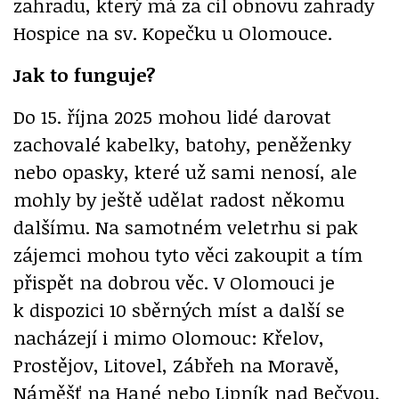
zahradu, který má za cíl obnovu zahrady
Hospice na sv. Kopečku u Olomouce.
Jak to funguje?
Do 15. října 2025 mohou lidé darovat
zachovalé kabelky, batohy, peněženky
nebo opasky, které už sami nenosí, ale
mohly by ještě udělat radost někomu
dalšímu. Na samotném veletrhu si pak
zájemci mohou tyto věci zakoupit a tím
přispět na dobrou věc. V Olomouci je
k dispozici 10 sběrných míst a další se
nacházejí i mimo Olomouc: Křelov,
Prostějov, Litovel, Zábřeh na Moravě,
Náměšť na Hané nebo Lipník nad Bečvou.