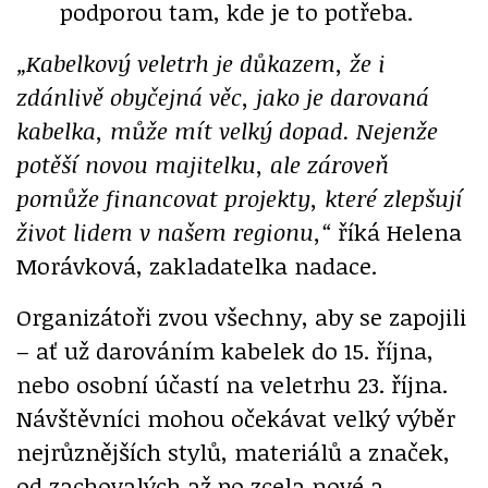
podporou tam, kde je to potřeba.
„Kabelkový veletrh je důkazem, že i
zdánlivě obyčejná věc, jako je darovaná
kabelka, může mít velký dopad. Nejenže
potěší novou majitelku, ale zároveň
pomůže financovat projekty, které zlepšují
život lidem v našem regionu,“
říká Helena
Morávková, zakladatelka nadace.
Organizátoři zvou všechny, aby se zapojili
– ať už darováním kabelek do 15. října,
nebo osobní účastí na veletrhu 23. října.
Návštěvníci mohou očekávat velký výběr
nejrůznějších stylů, materiálů a značek,
od zachovalých až po zcela nové a