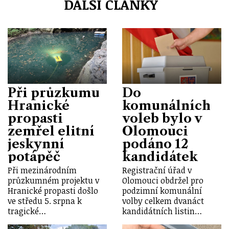
DALŠÍ ČLÁNKY
Při průzkumu
Do
Hranické
komunálních
propasti
voleb bylo v
zemřel elitní
Olomouci
jeskynní
podáno 12
potápěč
kandidátek
Při mezinárodním
Registrační úřad v
průzkumném projektu v
Olomouci obdržel pro
Hranické propasti došlo
podzimní komunální
ve středu 5. srpna k
volby celkem dvanáct
tragické…
kandidátních listin…