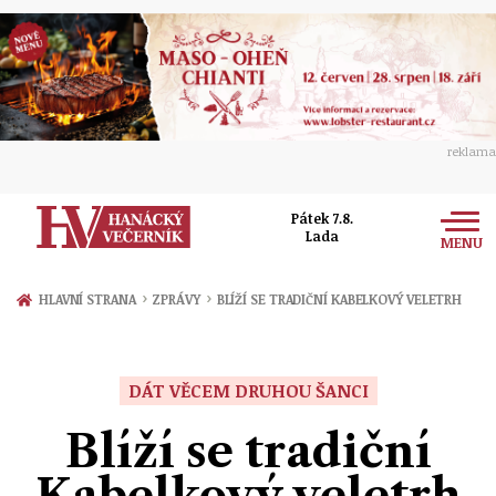
reklama
Pátek 7.8.
Lada
MENU
Zprávy
›
›
HLAVNÍ STRANA
ZPRÁVY
BLÍŽÍ SE TRADIČNÍ KABELKOVÝ VELETRH
Rozhovory
Olomouc
Kultura
DÁT VĚCEM DRUHOU ŠANCI
Politika
Prostějov
Společnost
Blíží se tradiční
Hudba
Ekonomika
Přerov
Sport
Kabelkový veletrh
Ženy