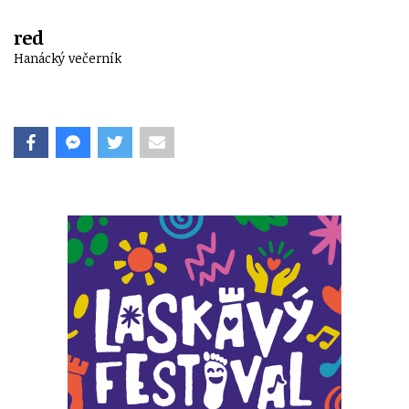
red
Hanácký večerník