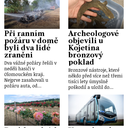
Při ranním
Archeologové
požáru v domě
objevili u
byli dva lidé
Kojetína
zraněni
bronzový
poklad
Dva vážné požáry řešili v
neděli hasiči v
Bronzové nástroje, které
Olomouckém kraji.
někdo před více než třemi
Nejprve zasahovali u
tisíci lety úmyslně
požáru auta, od…
poškodil a uložil do…