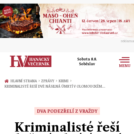
reklama
Sobota 8.8.
Soběslav
MENU
Zprávy
›
›
›
HLAVNÍ STRANA
ZPRÁVY
KRIMI
KRIMINALISTÉ ŘEŠÍ DVĚ NÁSILNÁ ÚMRTÍ V OLOMOUCKÉM…
Rozhovory
Olomouc
Kultura
Politika
Prostějov
DVA PODEZŘELÍ Z VRAŽDY
Společnost
Hudba
Ekonomika
Kriminalisté řeší
Přerov
Sport
Ženy