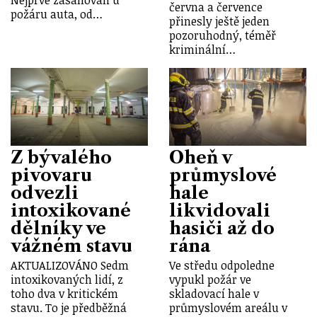
Nejprve zasahovali u
června a července
požáru auta, od…
přinesly ještě jeden
pozoruhodný, téměř
kriminální…
Z bývalého
Oheň v
pivovaru
průmyslové
odvezli
hale
intoxikované
likvidovali
dělníky ve
hasiči až do
vážném stavu
rána
AKTUALIZOVÁNO Sedm
Ve středu odpoledne
intoxikovaných lidí, z
vypukl požár ve
toho dva v kritickém
skladovací hale v
stavu. To je předběžná
průmyslovém areálu v