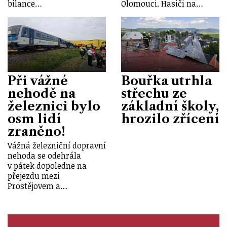
bilance…
Olomouci. Hasiči na…
Při vážné
Bouřka utrhla
nehodě na
střechu ze
železnici bylo
základní školy,
osm lidí
hrozilo zřícení
zraněno!
Vážná železniční dopravní
nehoda se odehrála
v pátek dopoledne na
přejezdu mezi
Prostějovem a…