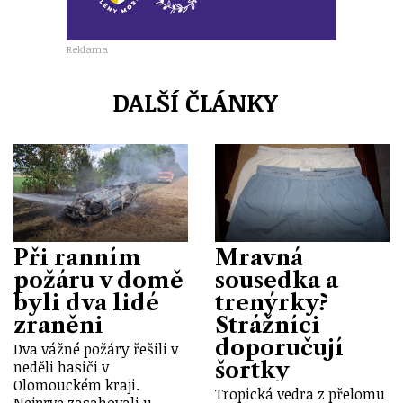
Reklama
DALŠÍ ČLÁNKY
Při ranním
Mravná
požáru v domě
sousedka a
byli dva lidé
trenýrky?
zraněni
Strážníci
doporučují
Dva vážné požáry řešili v
šortky
neděli hasiči v
Olomouckém kraji.
Tropická vedra z přelomu