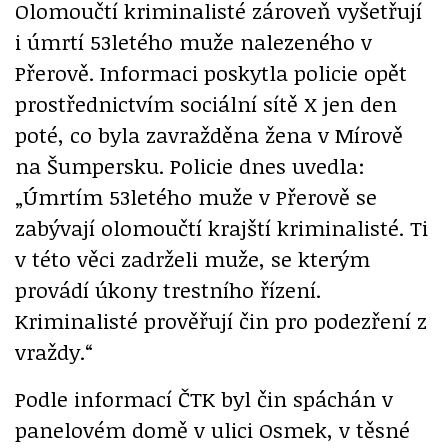
Olomoučtí kriminalisté zároveň vyšetřují
i úmrtí 53letého muže nalezeného v
Přerově. Informaci poskytla policie opět
prostřednictvím sociální sítě X jen den
poté, co byla zavražděna žena v Mírově
na Šumpersku. Policie dnes uvedla:
„Úmrtím 53letého muže v Přerově se
zabývají olomoučtí krajští kriminalisté. Ti
v této věci zadrželi muže, se kterým
provádí úkony trestního řízení.
Kriminalisté prověřují čin pro podezření z
vraždy.“
Podle informací ČTK byl čin spáchán v
panelovém domě v ulici Osmek, v těsné