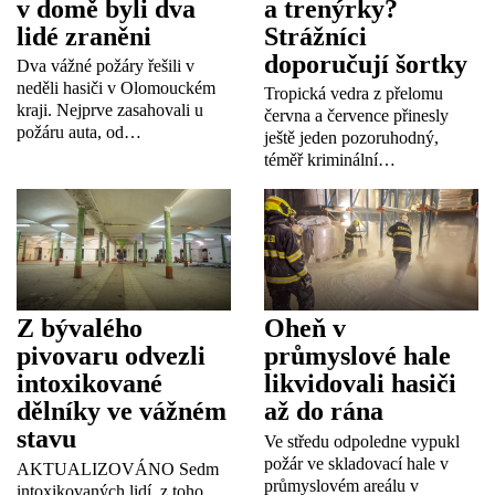
v domě byli dva
a trenýrky?
lidé zraněni
Strážníci
doporučují šortky
Dva vážné požáry řešili v
neděli hasiči v Olomouckém
Tropická vedra z přelomu
kraji. Nejprve zasahovali u
června a července přinesly
požáru auta, od…
ještě jeden pozoruhodný,
téměř kriminální…
Z bývalého
Oheň v
pivovaru odvezli
průmyslové hale
intoxikované
likvidovali hasiči
dělníky ve vážném
až do rána
stavu
Ve středu odpoledne vypukl
požár ve skladovací hale v
AKTUALIZOVÁNO Sedm
průmyslovém areálu v
intoxikovaných lidí, z toho