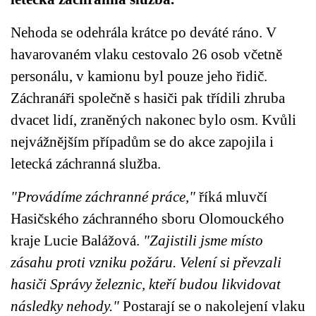
Nehoda se odehrála krátce po deváté ráno. V
havarovaném vlaku cestovalo 26 osob včetně
personálu, v kamionu byl pouze jeho řidič.
Záchranáři společně s hasiči pak třídili zhruba
dvacet lidí, zraněných nakonec bylo osm. Kvůli
nejvážnějším případům se do akce zapojila i
letecká záchranná služba.
"Provádíme záchranné práce,"
říká mluvčí
Hasičského záchranného sboru Olomouckého
kraje Lucie Balážová.
"Zajistili jsme místo
zásahu proti vzniku požáru. Velení si převzali
hasiči Správy železnic, kteří budou likvidovat
následky nehody."
Postarají se o nakolejení vlaku