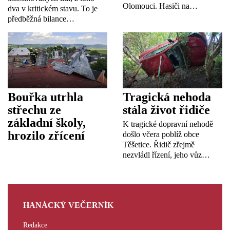
Olomouci. Hasiči na…
dva v kritickém stavu. To je
předběžná bilance…
Bouřka utrhla
Tragická nehoda
střechu ze
stála život řidiče
základní školy,
K tragické dopravní nehodě
hrozilo zřícení
došlo včera poblíž obce
Těšetice. Řidič zřejmě
nezvládl řízení, jeho vůz…
HANÁCKÝ VEČERNÍK
Redakce