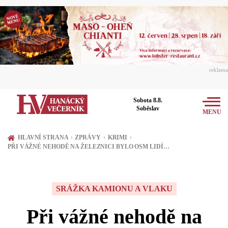
reklama
Sobota 8.8.
Soběslav
MENU
Zprávy
›
›
›
HLAVNÍ STRANA
ZPRÁVY
KRIMI
PŘI VÁŽNÉ NEHODĚ NA ŽELEZNICI BYLO OSM LIDÍ…
Rozhovory
Olomouc
Kultura
Politika
Prostějov
SRÁŽKA KAMIONU A VLAKU
Společnost
Hudba
Ekonomika
Při vážné nehodě na
Přerov
Sport
Ženy
Divadlo