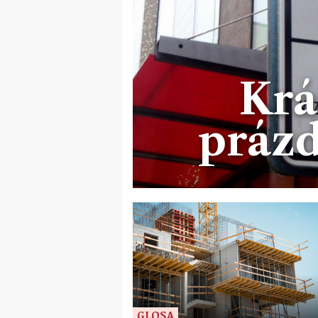
Krá
prázd
GLOSA