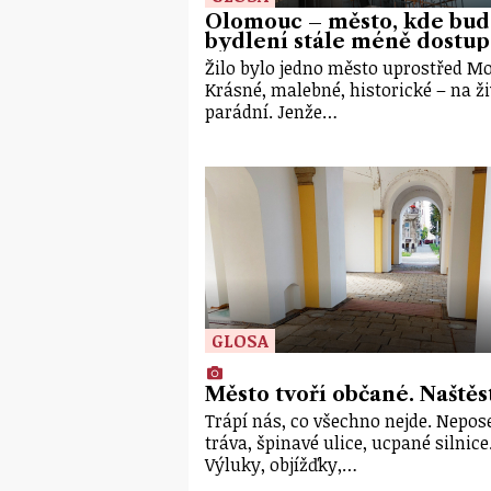
Olomouc – město, kde bu
bydlení stále méně dostu
Žilo bylo jedno město uprostřed M
Krásné, malebné, historické – na ži
parádní. Jenže…
GLOSA
Město tvoří občané. Naštěs
Trápí nás, co všechno nejde. Nepo
tráva, špinavé ulice, ucpané silnice
Výluky, objížďky,…