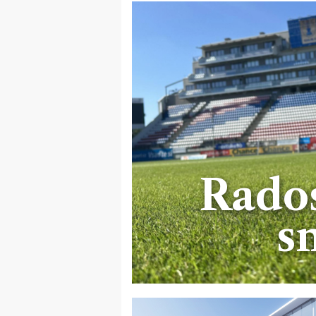
Rados
s