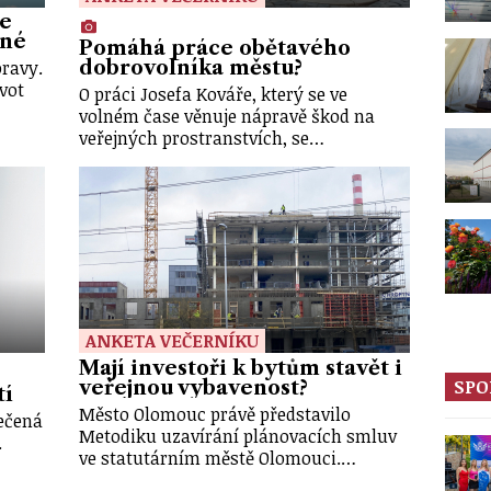
de
pné
Pomáhá práce obětavého
oravy.
dobrovolníka městu?
vot
O práci Josefa Kováře, který se ve
volném čase věnuje nápravě škod na
veřejných prostranstvích, se…
ANKETA VEČERNÍKU
Mají investoři k bytům stavět i
SPO
veřejnou vybavenost?
tí
Město Olomouc právě představilo
sečená
Metodiku uzavírání plánovacích smluv
.
ve statutárním městě Olomouci.…