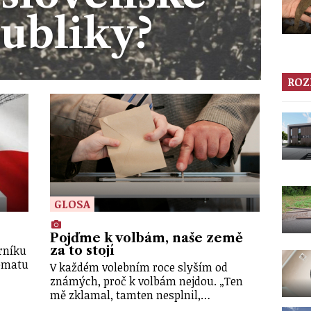
ubliky?
ROZ
GLOSA
Pojďme k volbám, naše země
rníku
za to stojí
ématu
V každém volebním roce slyším od
známých, proč k volbám nejdou. „Ten
mě zklamal, tamten nesplnil,…