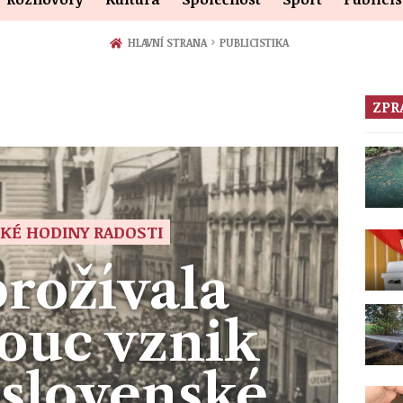
›
HLAVNÍ STRANA
PUBLICISTIKA
ZPR
KÉ HODINY RADOSTI
prožívala
ouc vznik
slovenské