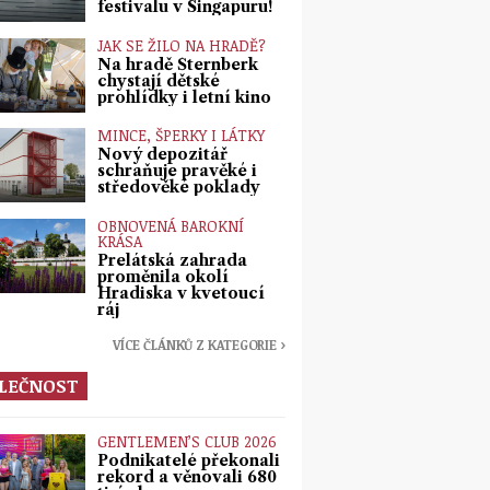
festivalu v Singapuru!
JAK SE ŽILO NA HRADĚ?
Na hradě Šternberk
chystají dětské
prohlídky i letní kino
MINCE, ŠPERKY I LÁTKY
Nový depozitář
schraňuje pravěké i
středověké poklady
OBNOVENÁ BAROKNÍ
KRÁSA
Prelátská zahrada
proměnila okolí
Hradiska v kvetoucí
ráj
VÍCE ČLÁNKŮ Z KATEGORIE ›
LEČNOST
GENTLEMEN’S CLUB 2026
Podnikatelé překonali
rekord a věnovali 680