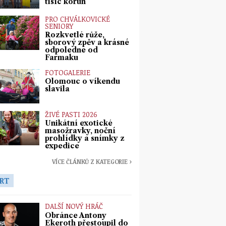
tisíc korun
PRO CHVÁLKOVICKÉ
SENIORY
Rozkvetlé růže,
sborový zpěv a krásné
odpoledne od
Farmaku
FOTOGALERIE
Olomouc o víkendu
slavila
ŽIVÉ PASTI 2026
Unikátní exotické
masožravky, noční
prohlídky a snímky z
expedice
VÍCE ČLÁNKŮ Z KATEGORIE ›
RT
DALŠÍ NOVÝ HRÁČ
Obránce Antony
Ekeroth přestoupil do