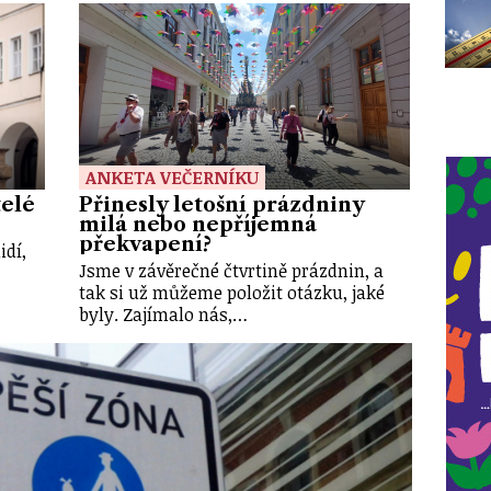
ANKETA VEČERNÍKU
elé
Přinesly letošní prázdniny
milá nebo nepříjemná
překvapení?
idí,
Jsme v závěrečné čtvrtině prázdnin, a
tak si už můžeme položit otázku, jaké
byly. Zajímalo nás,…