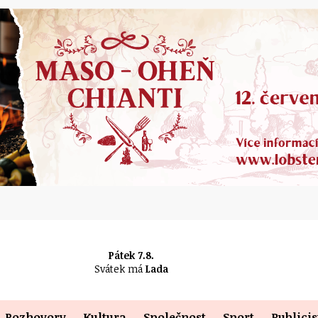
Pátek 7.8.
Svátek má
Lada
Rozhovory
Kultura
Společnost
Sport
Publicis