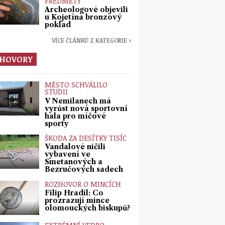
PŘEDMĚTY
Archeologové objevili
u Kojetína bronzový
poklad
VÍCE ČLÁNKŮ Z KATEGORIE ›
HOVORY
MĚSTO SCHVÁLILO
STUDII
V Nemilanech má
vyrůst nová sportovní
hala pro míčové
sporty
ŠKODA ZA DESÍTKY TISÍC
Vandalové ničili
vybavení ve
Smetanových a
Bezručových sadech
ROZHOVOR O MINCÍCH
Filip Hradil: Co
prozrazují mince
olomouckých biskupů?