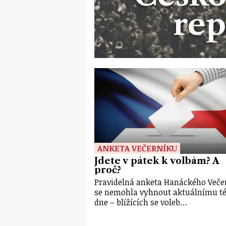
rep
ANKETA VEČERNÍKU
Jdete v pátek k volbám? A
proč?
Pravidelná anketa Hanáckého Veče
se nemohla vyhnout aktuálnímu t
dne – blížících se voleb…