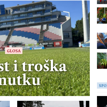
GLOSA
t i troška
mutku
SPO