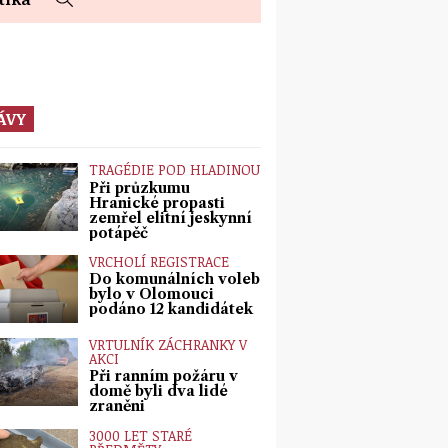
ÁVY
TRAGÉDIE POD HLADINOU
Při průzkumu
Hranické propasti
zemřel elitní jeskynní
potápěč
VRCHOLÍ REGISTRACE
Do komunálních voleb
bylo v Olomouci
podáno 12 kandidátek
VRTULNÍK ZÁCHRANKY V
AKCI
Při ranním požáru v
domě byli dva lidé
zraněni
3000 LET STARÉ