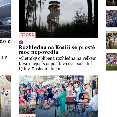
GLOSA
kdo z
Rozhledna na Kosíři se prostě
moc nepovedla
 a v
Výletníky oblíbená rozhledna na Velkém
Kosíři nejspíš odpočítává své poslední
týdny. Poslední dobou…