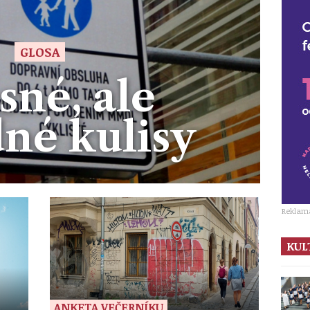
GLOSA
sné, ale
né kulisy
Reklam
KUL
ANKETA VEČERNÍKU