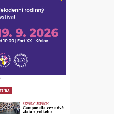
a
TURA
SKVĚLÝ ÚSPĚCH
Campanella veze dvě
zlata z velkého