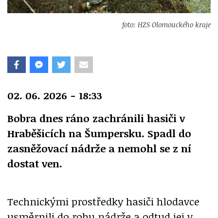
foto: HZS Olomouckého kraje
02. 06. 2026 - 18:33
Bobra dnes ráno zachránili hasiči v
Hraběšicích na Šumpersku. Spadl do
zasněžovací nádrže a nemohl se z ní
dostat ven.
Technickými prostředky hasiči hlodavce
usměrnili do rohu nádrže a odtud jej v