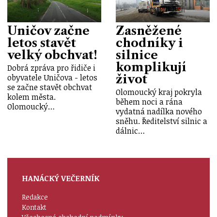
Uničov začne
Zasněžené
letos stavět
chodníky i
velký obchvat!
silnice
komplikují
Dobrá zpráva pro řidiče i
život
obyvatele Uničova - letos
se začne stavět obchvat
Olomoucký kraj pokryla
kolem města.
během noci a rána
Olomoucký…
vydatná nadílka nového
sněhu. Ředitelství silnic a
dálnic…
HANÁCKÝ VEČERNÍK
Redakce
Kontakt