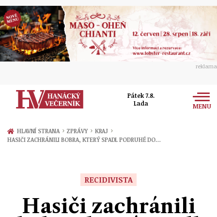
reklama
Pátek 7.8.
Lada
MENU
Zprávy
›
›
›
HLAVNÍ STRANA
ZPRÁVY
KRAJ
HASIČI ZACHRÁNILI BOBRA, KTERÝ SPADL PODRUHÉ DO…
Rozhovory
Olomouc
Kultura
Politika
Prostějov
RECIDIVISTA
Společnost
Hudba
Ekonomika
Hasiči zachránili
Přerov
Sport
Ženy