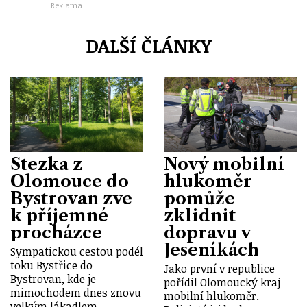
Reklama
DALŠÍ ČLÁNKY
Stezka z
Nový mobilní
Olomouce do
hlukoměr
Bystrovan zve
pomůže
k příjemné
zklidnit
procházce
dopravu v
Jeseníkách
Sympatickou cestou podél
toku Bystřice do
Jako první v republice
Bystrovan, kde je
pořídil Olomoucký kraj
mimochodem dnes znovu
mobilní hlukoměr.
velkým lákadlem…