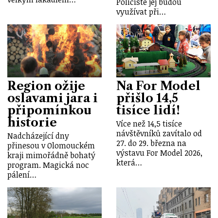
Policisté jej budou
využívat při…
Region ožije
Na For Model
oslavami jara i
přišlo 14,5
připomínkou
tisíce lidí!
historie
Více než 14,5 tisíce
návštěvníků zavítalo od
Nadcházející dny
27. do 29. března na
přinesou v Olomouckém
výstavu For Model 2026,
kraji mimořádně bohatý
která…
program. Magická noc
pálení…