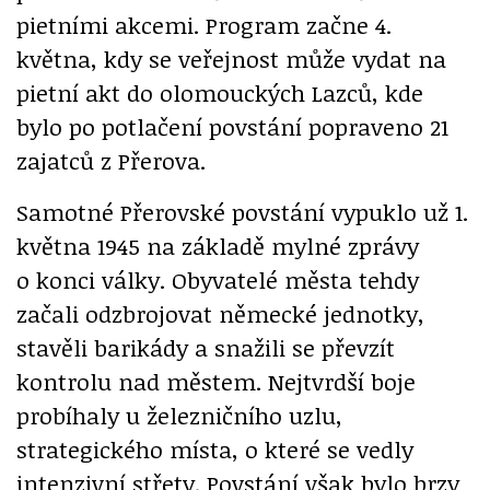
pietními akcemi. Program začne 4.
května, kdy se veřejnost může vydat na
pietní akt do olomouckých Lazců, kde
bylo po potlačení povstání popraveno 21
zajatců z Přerova.
Samotné Přerovské povstání vypuklo už 1.
května 1945 na základě mylné zprávy
o konci války. Obyvatelé města tehdy
začali odzbrojovat německé jednotky,
stavěli barikády a snažili se převzít
kontrolu nad městem. Nejtvrdší boje
probíhaly u železničního uzlu,
strategického místa, o které se vedly
intenzivní střety. Povstání však bylo brzy