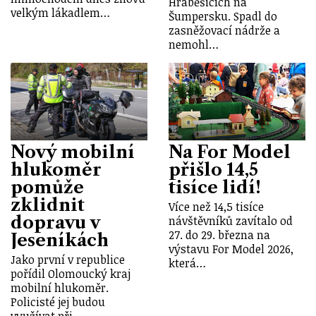
Hraběšicích na
velkým lákadlem…
Šumpersku. Spadl do
zasněžovací nádrže a
nemohl…
Nový mobilní
Na For Model
hlukoměr
přišlo 14,5
pomůže
tisíce lidí!
zklidnit
Více než 14,5 tisíce
dopravu v
návštěvníků zavítalo od
27. do 29. března na
Jeseníkách
výstavu For Model 2026,
Jako první v republice
která…
pořídil Olomoucký kraj
mobilní hlukoměr.
Policisté jej budou